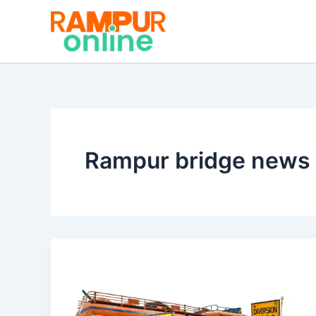
Skip
to
content
Rampur bridge news